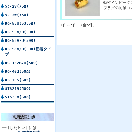
特性インピーダン
5C-2V(75Ω)
プラグの同軸コ
5C-2W(75Ω)
RG-55U(53.5Ω)
1件～5件 （全5件）
RG-55A/U(50Ω)
RG-58A/U(50Ω)
RG-58A/U(50Ω)圧着タイ
プ
RG-142B/U(50Ω)
RG-402(50Ω)
RG-405(50Ω)
STS219(50Ω)
STS358(50Ω)
高周波豆知識
一寸したヒントには