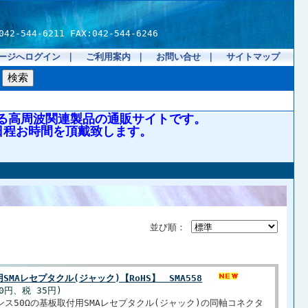
4-6211 FAX:042-544-6246
ージへログイン
｜
ご利用案内
｜
お問い合せ
｜
サイトマップ
る高周波関連製品の通販サイトです。
日程お時間を頂戴致します。
並び順：
SMAレセプタクル(ジャック)【RoHS】 SMA558
50円、税 35円)
ス50Ωの基板取付用SMAレセプタクル(ジャック)の同軸コネクタ