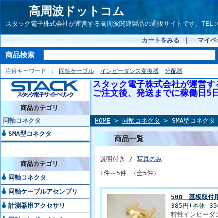
高周波ドットコム
スタック電子株式会社が運営する高周波関連製品の通販サイトです。TEL:042-54
カートをみる
｜
マイペ
商品検索
注目キーワード
同軸ケーブル
インピーダンス変換器
分配器
スタック電子株式会社が運営す
ご注文後、発送までに稼働日5
商品カテゴリ
同軸コネクタ
HOME
>
同軸コネクタ
> SMA型コネクタ
SMA型コネクタ
商品一覧
説明付き /
写真のみ
商品カテゴリ
1件～5件 （全5件）
同軸コネクタ
同軸ケーブルアセンブリ
50Ω 基板取付用
計測器用アクセサリ
385円(本体 3
特性インピーダン