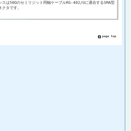
スは50Ωのセミリジット同軸ケーブルRG-402/Uに適合するSMA型
ネクタです。
page top