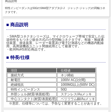
商品説明
特性インピーダンスは50ΩのSMA型アダプタ(J-J ジャック-ジャック)の同軸コネ
クタです。
■ 商品説明
・SMA型コネクタシリーズは、マイクロウェーブ帯域で安定した伝
送特性をもつネジ嵌合方式の小型同軸コネクタです。有線・無線通
信装置、放送装置、レーダー装置及び電子計測器などの機器内配線
用、高周波機器ユニット間接続用として最適です。
・欧州RoHS対応商品です。
■ 特長/仕様
項目
仕様値
接続方式
ネジ締結
耐電圧
1000V AC(1分間)
絶縁抵抗
1000MΩ以上(500V DC)
特性インピーダンス
50Ω
外部シェル(材質/表面処理)
ステンレス/Auメッキ
中心コンタクト(材質/表面処理)
ベリリウム銅/Auメッキ
※意匠、仕様等については、予告なく変更することがあります。