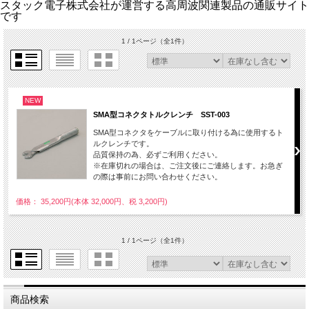
スタック電子株式会社が運営する高周波関連製品の通販サイト
です
1 / 1ページ
（全1件）
NEW
SMA型コネクタトルクレンチ SST-003
SMA型コネクタをケーブルに取り付ける為に使用するト
ルクレンチです。
品質保持の為、必ずご利用ください。
※在庫切れの場合は、ご注文後にご連絡します。お急ぎ
の際は事前にお問い合わせください。
価格： 35,200円(本体 32,000円、税 3,200円)
1 / 1ページ
（全1件）
商品検索