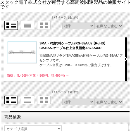
スタック電子株式会社が運営する高周波関連製品の通販サイト
です
1 / 1ページ
（全1件）
SMA・P型同軸ケーブル(RG-55A/U)【RoHS】
SMA055-ケーブル仕上全長指定-RG-55A/U
両端SMA型プラグ(SMA055)の同軸ケーブル(RG-55A/U)ア
センブリです。
ケーブル全長は10cm～1000cm迄ご指定頂けます。
価格： 5,456円(本体 4,960円、税 496円)
～
1 / 1ページ
（全1件）
商品検索