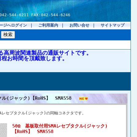
4-6211 FAX:042-544-6246
ージへログイン
｜
ご利用案内
｜
お問い合せ
｜
サイトマップ
る高周波関連製品の通販サイトです。
日程お時間を頂戴致します。
ル(ジャック)【RoHS】 SMA558
MAレセプタクル(ジャック)の同軸コネクタです。
50Ω 基板取付用SMAレセプタクル(ジャック)
【RoHS】 SMA558