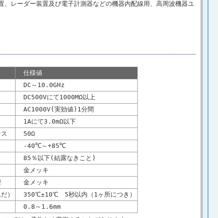
置、レーダー装置及び電子計測器などの機器内配線用、高周波機器ユ
仕様値
DC～10.0GHz
DC500Vにて1000MΩ以上
AC1000V(実効値)1分間
1Aにて3.0mΩ以下
ンス
50Ω
-40℃～+85℃
85％以下(結露なきこと)
金メッキ
理
金メッキ
だ）
350℃±10℃ 5秒以内（1ヶ所につき）
0.8～1.6mm