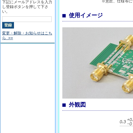
※意匠、仕様等に
下記にメールアドレスを入力
し登録ボタンを押して下さ
い。
■ 使用イメージ
変更・解除・お知らせはこち
ら >>
■ 外観図