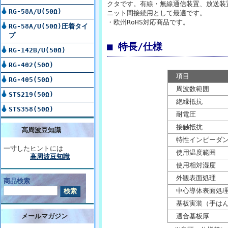
クタです。有線・無線通信装置、放送装
RG-58A/U(50Ω)
ニット間接続用として最適です。
・欧州RoHS対応商品です。
RG-58A/U(50Ω)圧着タイ
プ
■ 特長/仕様
RG-142B/U(50Ω)
RG-402(50Ω)
項目
RG-405(50Ω)
周波数範囲
STS219(50Ω)
絶縁抵抗
STS358(50Ω)
耐電圧
接触抵抗
高周波豆知識
特性インピーダ
一寸したヒントには
使用温度範囲
高周波豆知識
使用相対湿度
外観表面処理
商品検索
中心導体表面処
基板実装（手はん
適合基板厚
メールマガジン