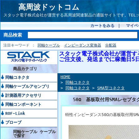
高周波ドットコム
スタック電子株式会社が運営する高周波関連製品の通販サイトです。TEL:042-54
カートをみる
｜
マイペ
商品検索
注目キーワード
同軸ケーブル
インピーダンス変換器
分配器
スタック電子株式会社が運営す
ご注文後、発送までに稼働日5
商品カテゴリ
HOME
同軸コネクタ
>
同軸コネクタ
同軸ケーブルアセンブリ
>
同軸コネクタ
>
SMA型コネクタ
計測器用アクセサリ
50Ω 基板取付用SMAレセプタク
同軸コンポーネント
ROF-Link
特性インピーダンス50Ωの基板取付用S
プローブ
同軸ケーブル ケーブル
で探す