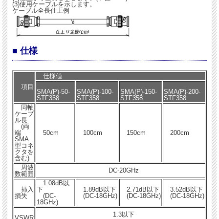
(3)使用ケーブルを示します。
ケーブル全長仕上例
■ 仕様
仕様値
項目
SMA(P)-50-
SMA(P)-100-
SMA(P)-150-
SMA(P)-200-
STF358
STF358
STF358
STF358
同軸
ケーブ
ル長
(両
端
50cm
100cm
150cm
200cm
SMA
型コネ
クタを
含む)
周波
DC-20GHz
数範囲
1.08dB以
挿入
下
1.89dB以下
2.71dB以下
3.52dB以下
損失
(DC-
(DC-18GHz)
(DC-18GHz)
(DC-18GHz)
18GHz)
1.3以下
VSWR