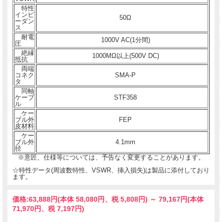
特性
インピ
50Ω
ーダン
ス
耐電
1000V AC(1分間)
圧
絶縁
1000MΩ以上(500V DC)
抵抗
両端
コネク
SMA-P
タ
同軸
ケーブ
STF358
ル
ケー
ブル外
FEP
皮材料
ケー
ブル外
4.1mm
径
※意匠、仕様等については、予告なく変更することがあります。
☆特性データ(周波数特性、VSWR、挿入損失)は製品に添付しており
ます。
価格:
63,888円
(本体 58,080円、税 5,808円)
～
79,167円
(本体
71,970円、税 7,197円)