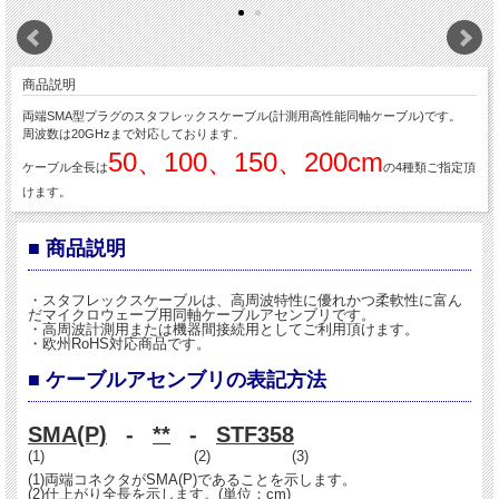
商品説明
両端SMA型プラグのスタフレックスケーブル(計測用高性能同軸ケーブル)です。
周波数は20GHzまで対応しております。
50、100、150、200cm
ケーブル全長は
の4種類ご指定頂
けます。
■ 商品説明
・スタフレックスケーブルは、高周波特性に優れかつ柔軟性に富ん
だマイクロウェーブ用同軸ケーブルアセンブリです。
・高周波計測用または機器間接続用としてご利用頂けます。
・欧州RoHS対応商品です。
■ ケーブルアセンブリの表記方法
SMA(P)
-
**
-
STF358
(1) (2) (3)
(1)両端コネクタがSMA(P)であることを示します。
(2)仕上がり全長を示します。(単位：cm)