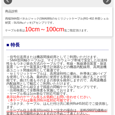
商品説明
両端SMA型パネルジャック(SMA089)のセミリジットケーブル(RG-402 外部シェル
材質：SUS/Auメッキ)アセンブリです。
10cm～100cm
ケーブル全長は
迄ご指定頂けます。
■ 特長
・信号伝送用または機器間接続用としてご利用いただけます。
・SMA型同軸ケーブルは、マイクロウェーブ帯域で安定した伝送特
性をもつネジ嵌合方式のケーブルです。有線・無線通信装置・放送
装置・レーダー装置及び電子計測器などの機器内配線用、高周波機
器ユニット間接続用として最適です。
・セミリジットケーブルは、高周波特性に優れ、外導体に銅パイプ
を使用している為、最終的に使用する形状に簡単に曲げることが可
能です。曲げた後もそのままの形状を維持しますので、高周波機器
内配線用として幅広くご利用いただけます。
・部品加工から組立まで国産の同軸ケーブルアセンブリです。
・出荷検査にて全数検査を実施しております。
・ケーブル長は1cm単位で対応可能です。
表示以外のケーブル長もお気軽にお問い合わせください。
（本ケーブルは最長200cm迄対応可能です）
・コネクタ、ケーブル、はんだ付け共に欧州RoHS対応でご提供致し
ます。
・ケーブル仕上全長101cm以上ご注文の場合は、送料(990円)価格が
変更になる可能性がありますので予めご了承ください。