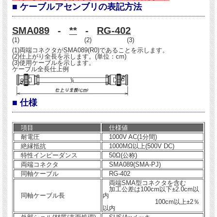
■ ケーブルアセンブリの表記方法
SMA089
-
**
-
RG-402
(1) (2) (3)
(1)両端コネクタがSMA089(R0)であることを示します。
(2)仕上がり全長を示します。(単位：cm)
(3)使用ケーブルを示します。
ケーブル全長仕上例
■ 仕様
項目
仕様値
耐電圧
1000V AC(1分間)
絶縁抵抗
1000MΩ以上(500V DC)
特性インピーダンス
50Ω(公称)
両端コネクタ
SMA089(SMA-PJ)
同軸ケーブル
RG-402
両端SMA型コネクタを含む
加工公差は100cm以下±2.0cm以
同軸ケーブル長
内
100cm以上±2％
以内