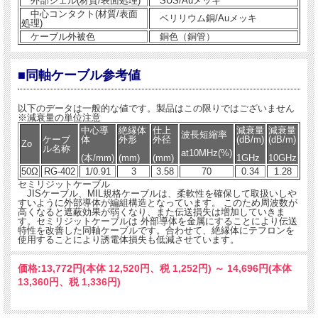
外部シェル(材質/表面処理)
SUS/Auメッキ
中心コンタクト(材質/表面
ベリリウム銅/Auメッキ
処理)
ケーブル外被色
銅色（銅管）
■同軸ケーブル参考値
以下のデータは一般的な値です。製品はこの限りではございません
※減衰量の単位注意
中心導
絶縁体
仕上
減衰量
減衰量
波長短縮率
ケーブ
体
外形
外径
(dB/m)
(dB/m)
Zo
ル名称
at10MHz(%)
(本/mm)
(mm)
(mm)
1GHz
10GHz
50Ω
RG-402
1/0.91
3
3.58
70
0.34
1.28
セミリジットケーブル
JISケーブル、MIL規格ケーブルは、柔軟性を確保して取扱いしや
すいように外部導体が編組構造となっています。 このため周波数が
高くなると遮蔽効果が弱くなり、また伝送損失は増加していきま
す。セミリジットケーブルは 外部導体を金属にすることにより伝送
特性を改善した同軸ケーブルです。合わせて、絶縁体にテフロンを
使用することにより誘電体損失も低減させています。
価格:
13,772円
(本体 12,520円、税 1,252円)
～
14,696円
(本体
13,360円、税 1,336円)