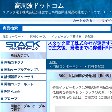
高周波ドットコム
スタック電子株式会社が運営する高周波関連製品の通販サイトです。TEL:042-54
カートをみる
｜
マイペ
商品検索
注目キーワード
同軸ケーブル
インピーダンス変換器
分配器
スタック電子株式会社が運営す
ご注文後、発送までに稼働日5
商品カテゴリ
HOME
同軸コネクタ
>
同軸コンポーネント
>
同軸分配器
同軸ケーブルアセンブリ
50Ω N型同軸2分配器【RoHS】
計測器用アクセサリ
同軸コンポーネント
特性インピーダンスは50ΩのN型同軸2
ROF-Link
低損失な特性をもつトランス型の為、40～
※在庫切れの場合は、ご注文後にご連絡
プローブ
同軸ケーブル ケーブル
で探す