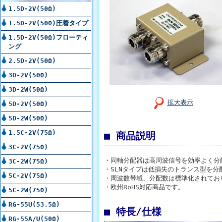
1.5D-2V(50Ω)
1.5D-2V(50Ω)圧着タイプ
1.5D-2V(50Ω)フローティ
ング
2.5D-2V(50Ω)
3D-2V(50Ω)
3D-2W(50Ω)
拡大表示
5D-2V(50Ω)
5D-2W(50Ω)
1.5C-2V(75Ω)
■ 商品説明
3C-2V(75Ω)
・同軸分配器は高周波信号を効率よく分
3C-2W(75Ω)
・SLNタイプは低損失のトランス型を
5C-2V(75Ω)
・周波数帯域、分配数は標準化されてお
・欧州RoHS対応商品です。
5C-2W(75Ω)
RG-55U(53.5Ω)
■ 特長/仕様
RG-55A/U(50Ω)