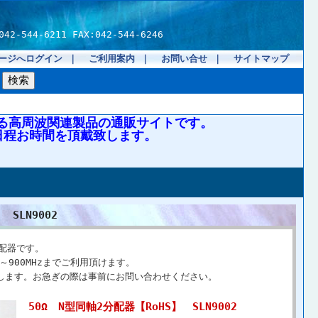
4-6211 FAX:042-544-6246
ージへログイン
｜
ご利用案内
｜
お問い合せ
｜
サイトマップ
る高周波関連製品の通販サイトです。
日程お時間を頂戴致します。
 SLN9002
分配器です。
900MHzまでご利用頂けます。
します。お急ぎの際は事前にお問い合わせください。
50Ω N型同軸2分配器【RoHS】 SLN9002