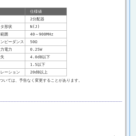
仕様値
数
2分配器
タ形状
N(J)
範囲
40～900MHz
ンピーダンス
50Ω
力電力
0.25W
失
4.0dB以下
1.5以下
レーション
20dB以上
ついては、予告なく変更することがあります。