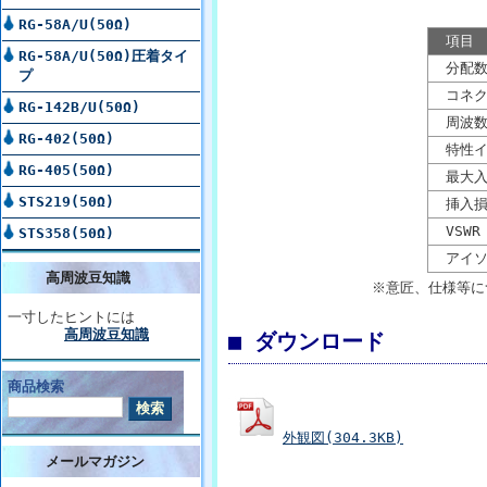
RG-58A/U(50Ω)
項目
RG-58A/U(50Ω)圧着タイ
分配
プ
コネク
RG-142B/U(50Ω)
周波数
RG-402(50Ω)
特性イ
RG-405(50Ω)
最大入
STS219(50Ω)
挿入損
VSWR
STS358(50Ω)
アイソ
高周波豆知識
※意匠、仕様等に
一寸したヒントには
高周波豆知識
■ ダウンロード
商品検索
外観図(304.3KB)
メールマガジン