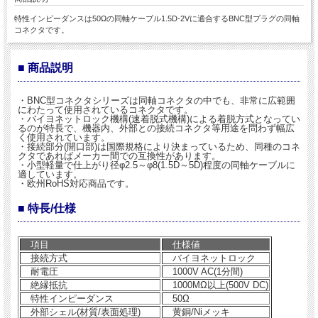
特性インピーダンスは50Ωの同軸ケーブル1.5D-2Vに適合するBNC型プラグの同軸
コネクタです。
■ 商品説明
・BNC型コネクタシリーズは同軸コネクタの中でも、非常に広範囲
にわたって使用されているコネクタです。
・バイヨネットロック機構(速着脱式機構)による着脱方式となってい
るのが特長で、機器内、外部との接続コネクタ等用途を問わず幅広
く使用されています。
・接続部分(開口部)は国際規格により決まっているため、同種のコネ
クタであればメーカー間での互換性があります。
・小型軽量で仕上がり径φ2.5～φ8(1.5D～5D)程度の同軸ケーブルに
適しています。
・欧州RoHS対応商品です。
■ 特長/仕様
項目
仕様値
接続方式
バイヨネットロック
耐電圧
1000V AC(1分間)
絶縁抵抗
1000MΩ以上(500V DC)
特性インピーダンス
50Ω
外部シェル(材質/表面処理)
黄銅/Niメッキ