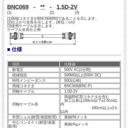
BNC069
-
**
-
1.5D-2V
(1) (2) (3)
(1)両端コネクタがBNC069(R0)であることを示します。
(2)仕上がり全長を示します。(単位：cm)
(3)使用ケーブルを示します。
ケーブル全長仕上例
■ 仕様
項目
仕様値
耐電圧
500V AC(1分間)
絶縁抵抗
500MΩ以上(500V DC)
特性インピーダンス
50Ω(公称)
両端コネクタ
BNC069(BNC-P)
同軸ケーブル
1.5D-2V
両端BNC型コネクタを含む
加工公差は100cm以下±2.0cm以
同軸ケーブル長
内
100cm以上±2％
以内
外部シェル(材質/表面処理)
黄銅/Niメッキ
中心コンタクト(材質/表面
黄銅/Agメッキ
処理)