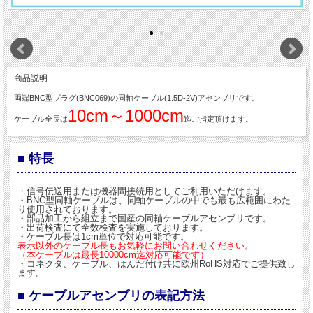
商品説明
両端BNC型プラグ(BNC069)の同軸ケーブル(1.5D-2V)アセンブリです。
10cm～1000cm
ケーブル全長は
迄ご指定頂けます。
■ 特長
・信号伝送用または機器間接続用としてご利用いただけます。
・BNC型同軸ケーブルは、同軸ケーブルの中でも最も広範囲にわた
り使用されております。
・部品加工から組立まで国産の同軸ケーブルアセンブリです。
・出荷検査にて全数検査を実施しております。
・ケーブル長は1cm単位で対応可能です。
表示以外のケーブル長もお気軽にお問い合わせください。
（本ケーブルは最長10000cm迄対応可能です）
・コネクタ、ケーブル、はんだ付け共に欧州RoHS対応でご提供致し
ます。
■ ケーブルアセンブリの表記方法