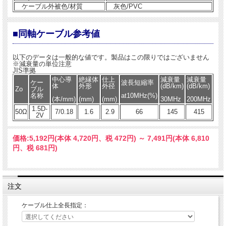
ケーブル外被色/材質
灰色/PVC
■同軸ケーブル参考値
以下のデータは一般的な値です。製品はこの限りではございません
※減衰量の単位注意
JIS準拠
中心導
絶縁体
仕上
減衰量
減衰量
ケー
波長短縮率
体
外形
外径
(dB/km)
(dB/km)
Zo
ブル
名称
at10MHz(%)
(本/mm)
(mm)
(mm)
30MHz
200MHz
1.5D-
50Ω
7/0.18
1.6
2.9
66
145
415
2V
価格:
5,192円
(本体 4,720円、税 472円)
～
7,491円
(本体 6,810
円、税 681円)
注文
ケーブル仕上全長指定：