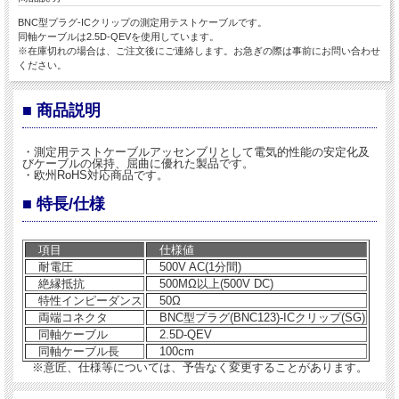
BNC型プラグ-ICクリップの測定用テストケーブルです。
同軸ケーブルは2.5D-QEVを使用しています。
※在庫切れの場合は、ご注文後にご連絡します。お急ぎの際は事前にお問い合わせ
ください。
■ 商品説明
・測定用テストケーブルアッセンブリとして電気的性能の安定化及
びケーブルの保持、屈曲に優れた製品です。
・欧州RoHS対応商品です。
■ 特長/仕様
項目
仕様値
耐電圧
500V AC(1分間)
絶縁抵抗
500MΩ以上(500V DC)
特性インピーダンス
50Ω
両端コネクタ
BNC型プラグ(BNC123)-ICクリップ(SG)
同軸ケーブル
2.5D-QEV
同軸ケーブル長
100cm
※意匠、仕様等については、予告なく変更することがあります。